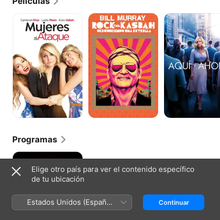
Películas
Mujeres
Descubriendo
Aquí
Al
Una
y
Ataque!
Estrella
Ahora
Programas
Chicago
en
Elige otro país para ver el contenido específico
llamas
de tu ubicación
Estados Unidos (Español
Continuar
México)