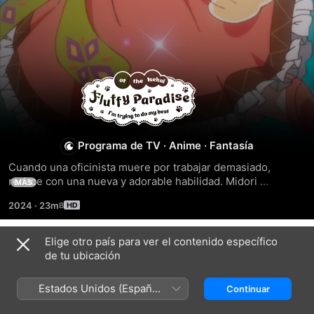
Fluffy
Paradise
Programa de TV
·
Anime
·
Fantasía
Cuando una oficinista muere por trabajar demasiado, 
renace con una nueva y adorable habilidad. Midori 
MÁS
comienza una nueva vida en otro mundo al reencarnarse 
2024
·
23m
como Nema, donde tiene la misión de decidir si los 
humanos de ese mundo merecen seguir existiendo. A 
cambio obtiene el poder de que todas las criaturas no 
Elige otro país para ver el contenido específico
Temporada 1
humanas la amen con locura. Ya sean bestias fantásticas o 
de tu ubicación
criaturas sagradas, Midori...
Estados Unidos (Español
Continuar
México)
EPISODIO 1
EPISODIO 2