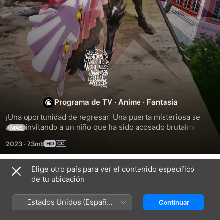
I
Got
a
Programa de TV
·
Anime
·
Fantasía
¡Una oportunidad de regresar! Una puerta misteriosa se 
Cheat
abre, invitando a un niño que ha sido acosado brutalmente 
MÁS
toda su vida a dar un valeroso paso adelante hacia lo 
2023
·
23m
desconocido. Al otro lado se encuentra un tesoro de 
Skill
artefactos invaluables y un mundo tan lleno de magia como 
de monstruos. Sin embargo, la revelación más impactante 
Elige otro país para ver el contenido específico
in
Temporada 1
es que puede llevarse consigo lo que quiera cuando 
de tu ubicación
regrese a la...
Another
Estados Unidos (Español
Continuar
México)
EPISODIO 1
EPISODIO 2