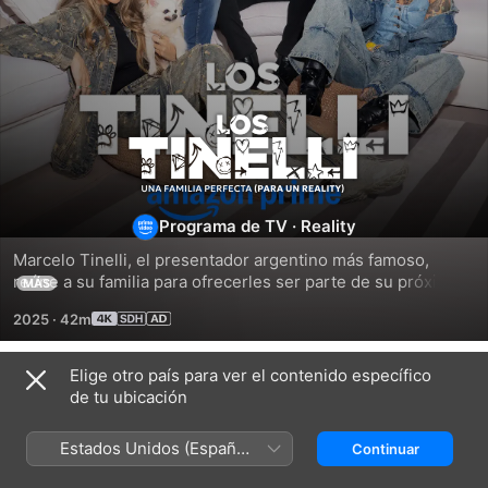
Los
Tinelli
Programa de TV
·
Reality
Marcelo Tinelli, el presentador argentino más famoso, 
reúne a su familia para ofrecerles ser parte de su próximo 
MÁS
reality show. Todos deben abrir sus vidas y mostrarse al 
2025
·
42m
mundo, algo que Marcelo siempre hizo, pero que por el 
contrario, sus hijos decididamente evitaron. Marcelo utiliza 
todas sus herramientas para que una vez más (como casi 
Elige otro país para ver el contenido específico
Temporada 1
siempre) las cosas salgan como a él le gustan.
de tu ubicación
Estados Unidos (Español
Continuar
México)
EPISODIO 1
EPISODIO 2