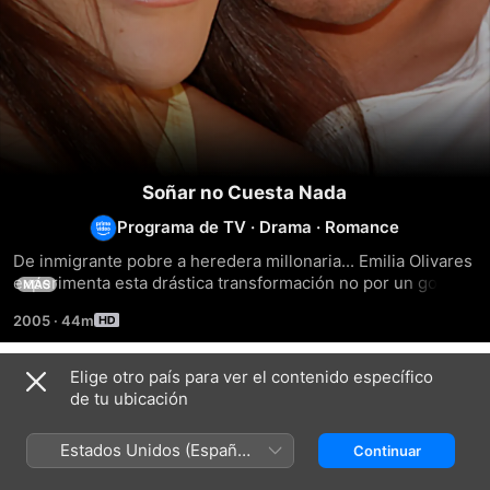
Soñar no Cuesta Nada
Programa de TV
·
Drama
·
Romance
De inmigrante pobre a heredera millonaria... Emilia Olivares 
experimenta esta drástica transformación no por un golpe 
MÁS
de suerte ni por magia de cuentos de hadas, sino a través 
2005
·
44m
de un maquiavélico plan que la atrapa en una maraña de 
mentiras. Y así, lo que fue simplemente un sueño de una 
chica humilde se convierte en una pesadilla que cambia su 
Elige otro país para ver el contenido específico
Temporada 1
vida para siempre.
de tu ubicación
Estados Unidos (Español
Continuar
México)
EPISODIO 1
EPISODIO 2