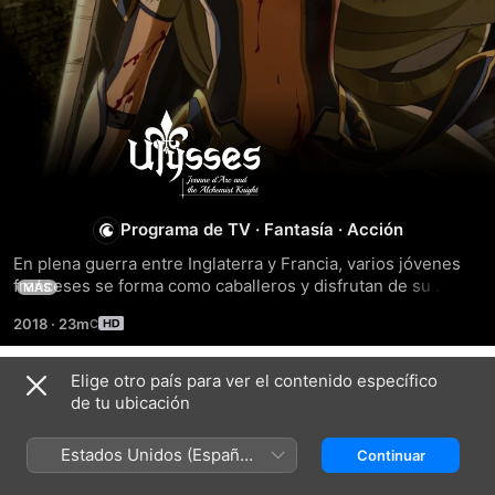
Ulysses:
Jeanne
d'Arc
Programa de TV
·
Fantasía
·
Acción
En plena guerra entre Inglaterra y Francia, varios jóvenes 
and
franceses se forma como caballeros y disfrutan de su 
MÁS
amistad, jurándose que pese a que en el futuro la política 
2018
·
23m
se interponga entre ellos, siempre mantendrán ese vínculo. 
the
Montmorency es un joven aspirante a alquimista que 
espera dominar el poder de la piedra filosofal y así proteger 
Elige otro país para ver el contenido específico
Alchemist
Temporada 1
a sus amigos y acabar con la guerra que acabará...
de tu ubicación
Knight
Estados Unidos (Español
Continuar
México)
EPISODIO 1
EPISODIO 2