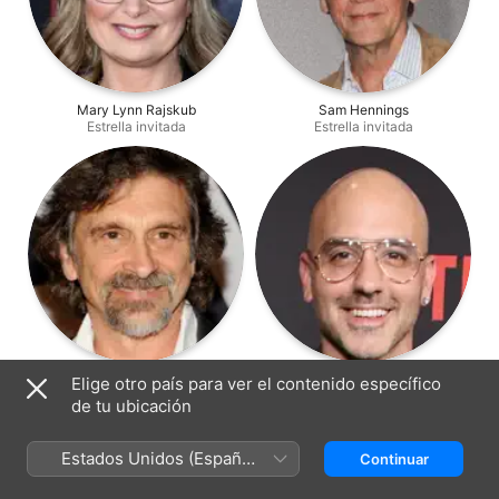
Mary Lynn Rajskub
Sam Hennings
Estrella invitada
Estrella invitada
Dennis Boutsikaris
Jean Paul San Pedro
Elige otro país para ver el contenido específico
Estrella invitada
Estrella invitada
de tu ubicación
Estados Unidos (Español
Continuar
México)