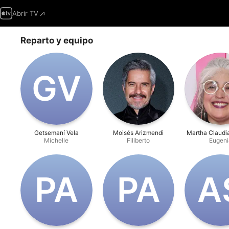
Abrir TV
Reparto y equipo
G‌V
Getsemaní Vela
Moisés Arizmendi
Martha Claudi
Michelle
Filiberto
Eugeni
P‌A
P‌A
A‌