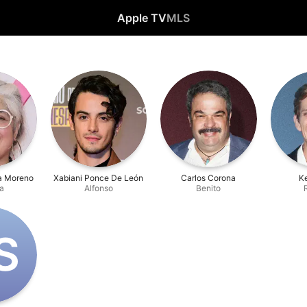
Apple TV
MLS
a Moreno
Xabiani Ponce De León
Carlos Corona
Ke
a
Alfonso
Benito
S