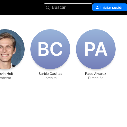
Buscar
Iniciar sesión
B‌C
P‌A
vin Holt
Barbie Casillas
Paco Alvarez
Roberto
Lorenita
Dirección