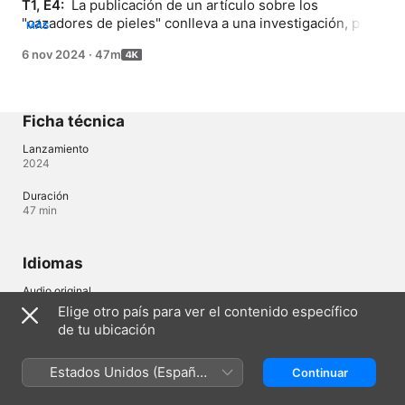
T1, E4: 
 La publicación de un artículo sobre los 
"cazadores de pieles" conlleva a una investigación, pero 
MÁS
no se halla evidencia de asesinatos.
6 nov 2024
·
47m
Ficha técnica
Lanzamiento
2024
Duración
47 min
Idiomas
Audio original
Polaco, Inglés (Reino Unido)
Elige otro país para ver el contenido específico
de tu ubicación
Ecuador (Español)
English (UK)
Estados Unidos (Español
Continuar
México)
Copyright © 2026
Apple Inc.
Todos los derechos reservados.