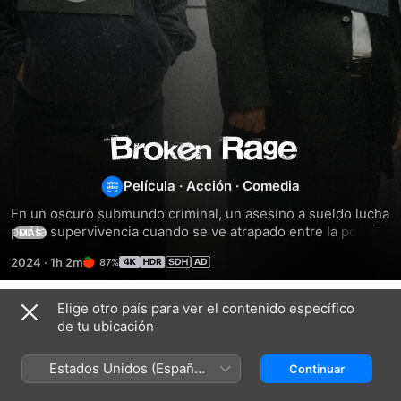
Broken
Rage
Película
·
Acción
·
Comedia
En un oscuro submundo criminal, un asesino a sueldo lucha 
por la supervivencia cuando se ve atrapado entre la policía 
MÁS
y la yakuza.
2024
·
1h 2m
87%
Elige otro país para ver el contenido específico
Títulos relacionados
de tu ubicación
El
gángster,
Estados Unidos (Español
Continuar
el
México)
policía,