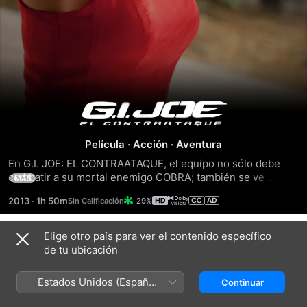
G.I.
Joe
Película
·
Acción
·
Aventura
En G.I. JOE: EL CONTRAATAQUE, el equipo no sólo debe 
el
combatir a su mortal enemigo COBRA; también se ve 
MÁS
obligado a pelear contra amenazas provenientes del 
2013
·
1h 50m
29%
interior del gobierno que ponen en peligro su propia 
contraataque
existencia. Al convertir la película a 3D se eleva a un nivel 
completamente nuevo y lleva a los espectadores incluso 
Elige otro país para ver el contenido específico
Tráilers
más cerca de la incesante acción.
de tu ubicación
Estados Unidos (Español
Continuar
México)