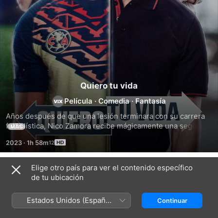
Quiero tu vida
Película
·
Comedia
·
Fantasía
Años después de que una lesión terminara con su carrera 
futbolística, Nico Zamora recibe mágicamente una segunda 
MÁS
oportunidad. Pronto se da cuenta que el éxito no es la 
2023
·
1h 58m
felicidad.
Elige otro país para ver el contenido específico
Títulos relacionados
de tu ubicación
Amores
El
Me
permitidos
Valet
casé
Estados Unidos (Español
Continuar
con
México)
un