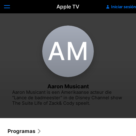
Apple TV
Iniciar sesión
A‌M
Aaron Musicant
Aaron Musicant is een Amerikaanse acteur die 
"Lance de badmeester" in de Disney Channel show 
The Suite Life of Zack& Cody speelt.
Programas