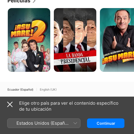
Películas
Asu
La
Asu
Mare
banda
Mare
2
presidencial
1
Ecuador (Español)
English (UK)
Copyright © 2026
Apple Inc.
Todos los derechos reservados.
Elige otro país para ver el contenido específico
Términos del servicio de internet
Apple TV y la privacidad
de tu ubicación
Política de cookies
Soporte técnico
Estados Unidos (Español
Continuar
México)