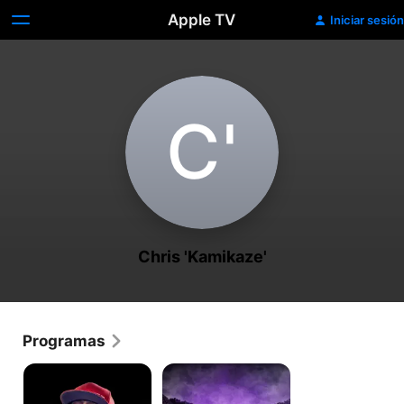
Apple TV
Iniciar sesión
C‌'
Chris 'Kamikaze'
Programas
Carreras
Carrera
prohibidas
de
Bristol