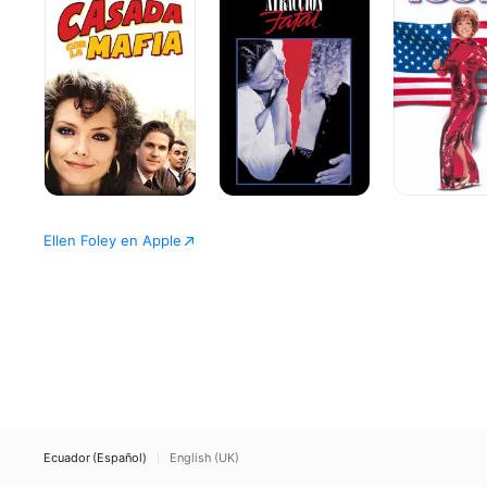
la
mafia
Ellen Foley en Apple
Ecuador (Español)
English (UK)