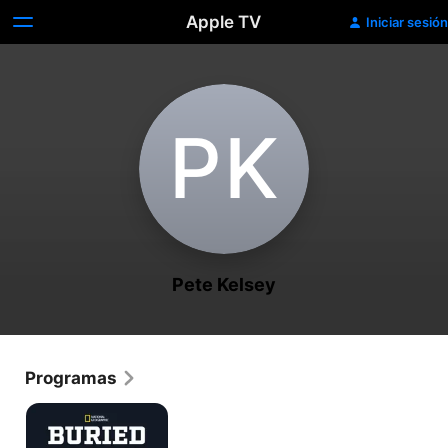
Apple TV
Iniciar sesión
P‌K
Pete Kelsey
Programas
Buried
Secrets
of