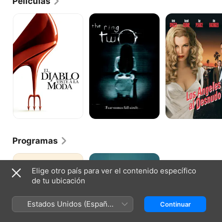
Películas
El
La
Los
Diablo
Llamada
Ángeles
Viste
2
al
a
desnudo
la
Moda
Programas
The
Scarpetta:
Mentalist
Médico
Elige otro país para ver el contenido específico
forense
de tu ubicación
Estados Unidos (Español
Continuar
México)