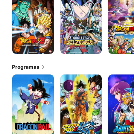
Z:
del
Z:
La
Zodiaco:
La
Galaxia
Contra
Batalla
Corre
Lucifer
de
Peligro
los
Dioses
Programas
Dragon
Dragon
Caballeros
Ball
Ball
del
Z
Zodiaco
Kai