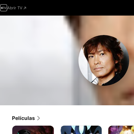
Abrir TV
Películas
Dragon
Los
Dragon
Ball
Caballeros
Ball