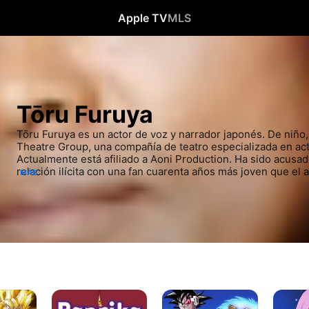
Apple TV
MLS
Tōru Furuya
Tōru Furuya es un actor de voz y narrador japonés. De niño
Theatre Group, una compañía de teatro especializada en act
Actualmente está afiliado a Aoni Production. Ha sido acusa
relación ilícita con una fan cuarenta años más joven que el 
MÁS
sexual.
Paprika.
Dragon
Los
El
Ball
Caballer