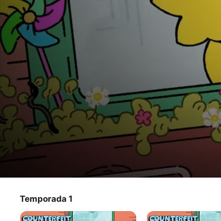
Counterfeit Cat
Temporada 1
Programa de TV
·
Animación
·
Comedia
Gark no es un gato real, es un gato falso. Es un pequeño 