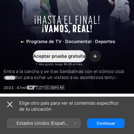
¡Hasta
el
Programa de TV
·
Documental
·
Deportes
final!
Aceptar prueba gratuita
Agregar
¡Vamos,
7 días gratis, luego $6,99 al mes.
Entra a la cancha y ve tras bambalinas con el icónico club 
Real!
de futbol para echar un vistazo a su asombrosa temporada 
MÁS
2021-2022. Impulsados por su afición apasionada, van 
2023
·
47m
contra todo pronóstico y hacen callar a los escépticos.
Elige otro país para ver el contenido específico
Temporada 1
de tu ubicación
Estados Unidos (Español
Continuar
México)
EPISODIO 1
EPISODIO 2