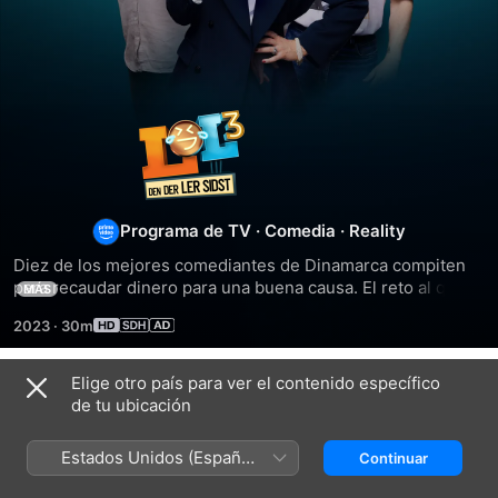
LOL:
El
que
Programa de TV
·
Comedia
·
Reality
Diez de los mejores comediantes de Dinamarca compiten 
ríe
para recaudar dinero para una buena causa. El reto al que 
MÁS
se enfrentan es no reírse mientras hacen todo lo posible 
2023
·
30m
por hacer reír a los demás participantes.
el
Elige otro país para ver el contenido específico
último
Temporada 1
de tu ubicación
Dinamarca
Estados Unidos (Español
Continuar
México)
EPISODIO 1
EPISODIO 2