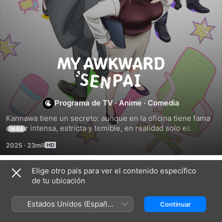
My
Awkward
Programa de TV
·
Anime
·
Comedia
Senpai
Kannawa tiene un secreto: aunque en la oficina tiene fama 
de ser intensa, estricta y temible, en realidad solo es... 
MÁS
torpe. Así que, cuando se entera de que tiene que formar a 
2025
·
23m
Kamegawa, un novato guapo y empollón, ¡se queda 
totalmente desorientada! ¿Podrá esta torpe veterana 
aprender a gestionar sus florecientes sentimientos?
Elige otro país para ver el contenido específico
Temporada 1
de tu ubicación
Estados Unidos (Español
Continuar
México)
EPISODIO 1
EPISODIO 2