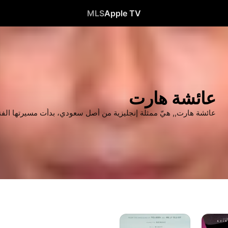
MLS
Apple TV
عائشة هارت
عائشة هارت,, هيّ ممثلة إنجليزية من أصل سعودي، بدأت مسيرتها الفنية عا
Hope
Gap