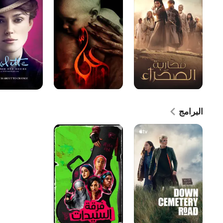
البرامج
Down
فرقة
Cemetery
السيدات
-
Road
وي
أر
لايدي
بارتس