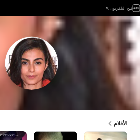
فتح التلفزيون
الأفلام
Desert
جن
كوليت
Warrior