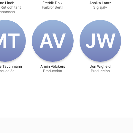
ene Lindh
Fredrik Dolk
Annika Lantz
 Rut och tant
Farbror Bertil
Sig själv
nnarsson
‌T
A‌V
J‌W
e Tauchmann
Armin Völckers
Jon Wigfield
oducción
Producción
Producción