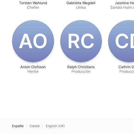
Torsten Wahlund
Gabriella Wegdell
Jasmine He
Chefen
Ulrika
Sandra Holm 
A‌O
R‌C
C‌
Anton Olofsson
Ralph Christians
Cathrin 
Henke
Producción
Producc
España
Català
English (UK)