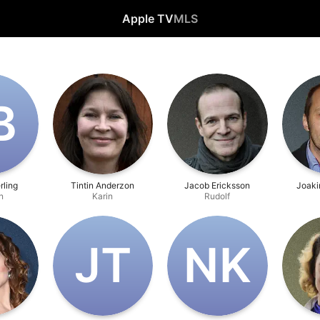
Apple TV
MLS
B
rling
Tintin Anderzon
Jacob Ericksson
Joaki
n
Karin
Rudolf
J‌T
N‌K