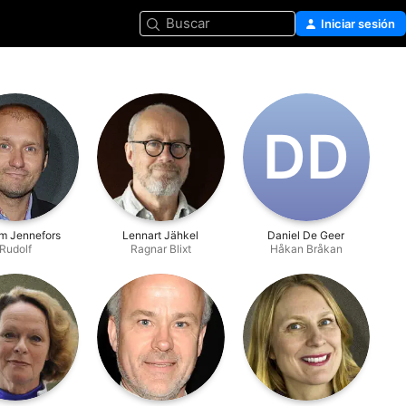
Buscar
Iniciar sesión
D‌D
m Jennefors
Lennart Jähkel
Daniel De Geer
Rudolf
Ragnar Blixt
Håkan Bråkan