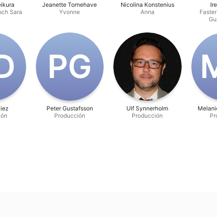
ikura
Jeanette Tornehave
Nicolina Konstenius
Ir
och Sara
Yvonne
Anna
Faster
Gu
D
P‌G
M
Diez
Peter Gustafsson
Ulf Synnerholm
Melani
ión
Producción
Producción
Pr