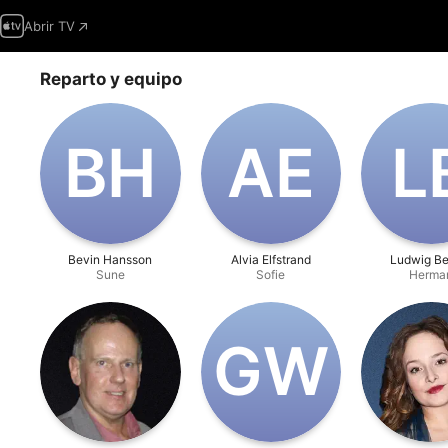
Abrir TV
Reparto y equipo
B‌H
A‌E
L‌
Bevin Hansson
Alvia Elfstrand
Ludwig Be
Sune
Sofie
Herma
G‌W