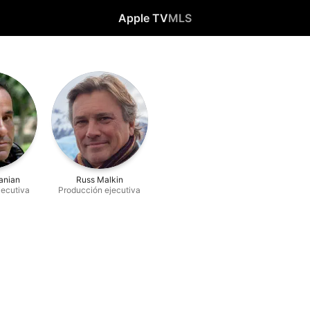
Apple TV
MLS
anian
Russ Malkin
jecutiva
Producción ejecutiva