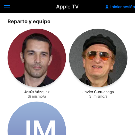
Apple TV
Iniciar sesión
Reparto y equipo
Jesús Vázquez
Javier Gurruchaga
Sí mismo/a
Sí mismo/a
J‌M