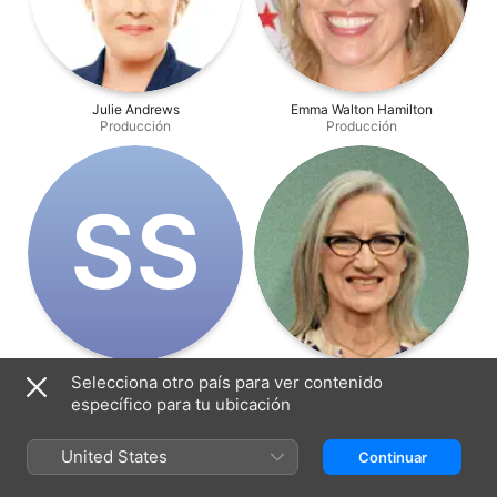
Julie Andrews
Emma Walton Hamilton
Producción
Producción
S‌S
Steve Sauer
Lisa Henson
Selecciona otro país para ver contenido
Producción
Producción
específico para tu ubicación
United States
Continuar