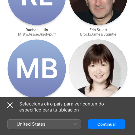
Rachael Lillis
Eric Stuart
Misty/Jesse/Jigglypuff
Brock/James/Squirtle
M‌B
Maddie Blaustein
Ikue Ōtani
Selecciona otro país para ver contenido
Meowth/Additional Voices
Pikachu
específico para tu ubicación
United States
Continuar