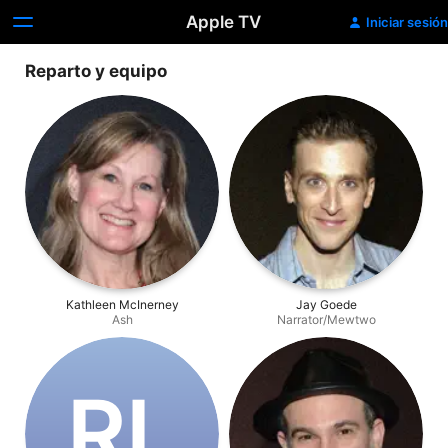
Apple TV
Iniciar sesión
Reparto y equipo
Kathleen McInerney
Jay Goede
Ash
Narrator/Mewtwo
R‌L