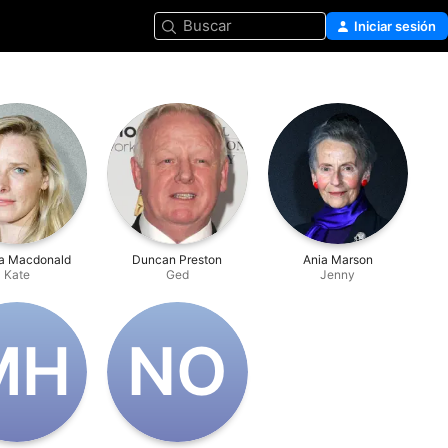
Buscar
Iniciar sesión
a Macdonald
Duncan Preston
Ania Marson
Kate
Ged
Jenny
‌H
N‌O