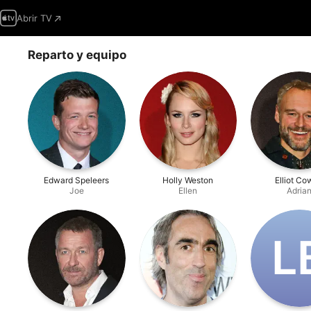
Abrir TV
Reparto y equipo
Edward Speleers
Holly Weston
Elliot C
Joe
Ellen
Adria
L‌