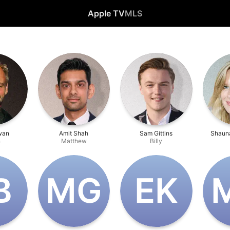
Apple TV
MLS
owan
Amit Shah
Sam Gittins
Shaun
n
Matthew
Billy
B
M‌G
E‌K
M