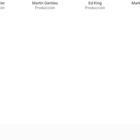
ier
Martin Gentles
Ed King
Mar
ión
Producción
Producción