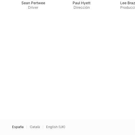
Sean Pertwee
Paul Hyett
Lee Braz
Driver
Dirección
Producc
España
Català
English (UK)