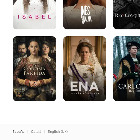
La
Ena.
Carlos,
Corona
La
Rey
Partida
reina
Emperador
Victoria
Eugenia
España
Català
English (UK)