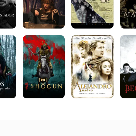
Shōgun
Alejandro
Becket
Magno