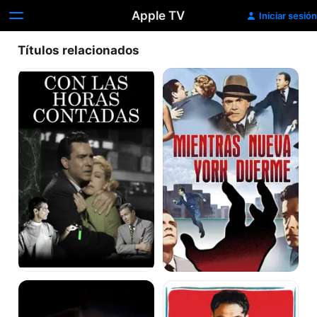
Apple TV
Iniciar sesión
Títulos relacionados
Con
Mientras
las
Nueva
horas
York
contadas
duerme
La
Al
noche
Rojo
del
Vivo