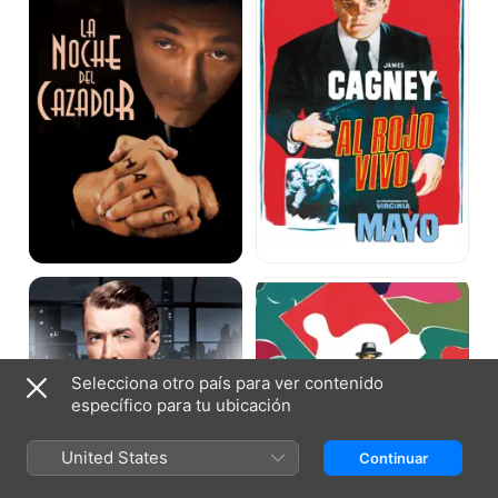
cazador
La
Más
Soga
allá
de
la
duda
Selecciona otro país para ver contenido
específico para tu ubicación
United States
Continuar