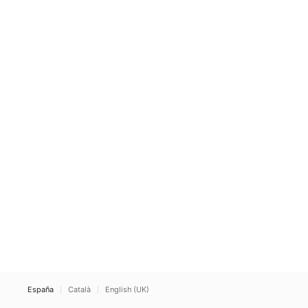
España
Català
English (UK)