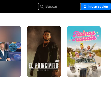
Buscar
Iniciar sesión
El
Reinas
Principito
al
es
rescate
Omar
Montes