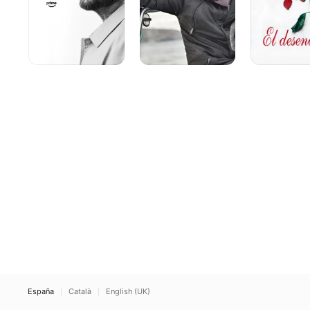
España
Català
English (UK)