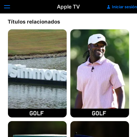
Apple TV
Iniciar sesión
Títulos relacionados
Simmons
BMW
Bank
Charity
Championship
Pro
|
AM
Día
|
2
Día
4
Dick's
Constellation
Open
Furyk
|
&