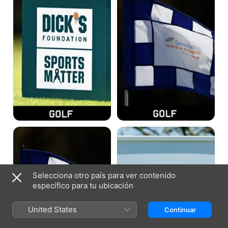
Día
Friends
2
|
Día
3
Constellation
Korn
Furyk
Ferry
&
Tour
Friends
Championship
|
|
Día
Día
Selecciona otro país para ver contenido
2
1
específico para tu ubicación
United States
Continuar