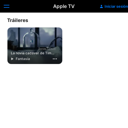
Apple TV
Iniciar sesión
Tráileres
La novia cadáver de Tim
Burton
Fantasía