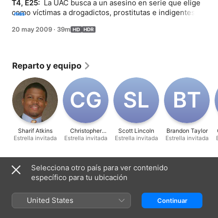
T4, E25: 
 La UAC busca a un asesino en serie que elige 
como víctimas a drogadictos, prostitutas e indigentes de 
más
las calles de Detroit, y se los lleva cruzando la frontera 
20 may 2009
·
39m
hasta Canadá. Entretanto, la vida de un agente está en 
peligro en este último episodio de dos horas de la 
cuarta temporada.
Reparto y equipo
C‌G
S‌L
B‌T
Sharif Atkins
Christopher
Scott Lincoln
Brandon Taylor
Estrella invitada
Estrella invitada
Guckenberger
Estrella invitada
Estrella invitada
Ficha técnica
Selecciona otro país para ver contenido
específico para tu ubicación
Estreno
2009
United States
Continuar
Duración
39 min