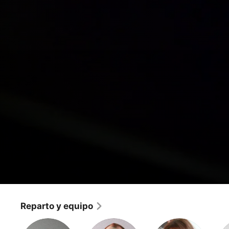
Star Trek: Enterprise
Broken Bow - Part 2
Reparto y equipo
Ciencia ficción
·
Aventuras