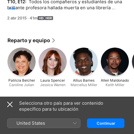
T10, E12: 
 Todos los compañeros y estudiantes de una 
brillante profesora hallada muerta en una librería 
más
abandonada se convierten en sospechosos del caso. 
2 abr 2015
·
41m
Por otro lado, la editora de Brennan le anima a que se 
abra una cuenta de Twitter para aumentar su número de 
seguidores. La "cerebrito" Jessica Warren le enseña 
trucos sobre el mundo de la red social, y Brennan aplica 
Reparto y equipo
todo lo aprendido con mucho entusiasmo.
Patricia Belcher
Laura Spencer
Allius Barnes
Allen Maldonado
Caroline Julian
Jessica Warren
Marcellus Miller
Keith Miller
Selecciona otro país para ver contenido
Ficha técnica
específico para tu ubicación
Estreno
2015
United States
Continuar
Duración
41 min