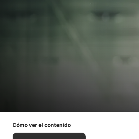
Hijack
Última llamada
Cómo ver el contenido
Suspense
·
Drama