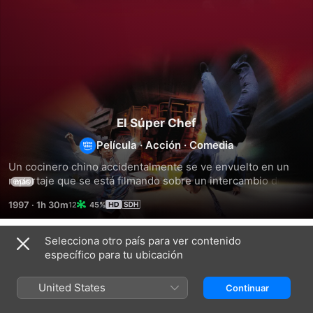
El Súper Chef
Película
·
Acción
·
Comedia
Un cocinero chino accidentalmente se ve envuelto en un 
reportaje que se está filmando sobre un intercambio de 
más
droga que resulta fallido. La mafia comienza a perseguirle 
1997
·
1h 30m
45%
para conseguir la cinta.
Selecciona otro país para ver contenido
Títulos relacionados
específico para tu ubicación
El
Los
El
Poder
tres
mono
United States
Continuar
Del
dragones
borracho
Talisman
en