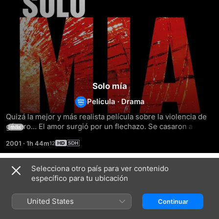
Solo mía
Película
·
Drama
Quizá la mejor y más realista película sobre la violencia de 
género... El amor surgió por un flechazo. Se casaron a los 
más
pocos meses. Eran felices. Su primer embarazo les llenó de 
2001
·
1h 44m
dicha... hasta que aparecieron los primeros reproches e 
insultos. Tan sólo fue necesario un mal día de Joaquín para 
que Ángela descubriera el verdadero carácter de su 
Selecciona otro país para ver contenido
Títulos relacionados
marido.
específico para tu ubicación
Los
La
Luna
Santos
buena
caliente
United States
Continuar
Inocentes
estrella