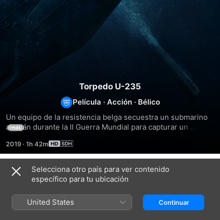
Torpedo U-235
Película
·
Acción
·
Bélico
Un equipo de la resistencia belga secuestra un submarino 
alemán durante la II Guerra Mundial para capturar un 
más
cargamento de uranio, imprescindible para que prospere el 
2019
·
1h 42m
Proyecto Manhattan. El equipo tendrá que trasladarlo desde 
el Congo belga hasta Nueva York. La historia se basa en 
hechos reales que tuvieron lugar durante el conflicto bélico 
Selecciona otro país para ver contenido
Títulos relacionados
que devastó medio mundo.
específico para tu ubicación
Greyhound:
Los
Operación
Enemigos
amos
Seawolf
United States
Continuar
bajo
del
el
aire