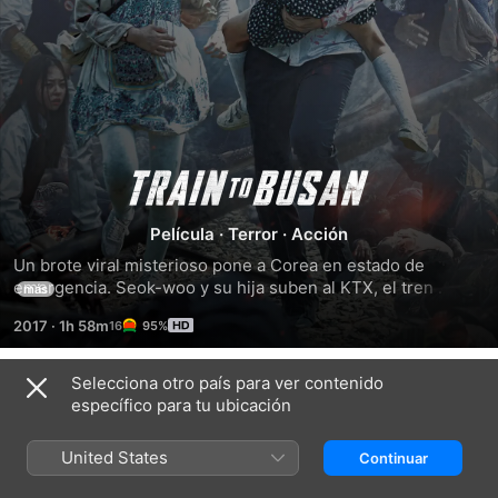
Train
Película
·
Terror
·
Acción
to
Un brote viral misterioso pone a Corea en estado de 
emergencia. Seok-woo y su hija suben al KTX, el tren 
Busan
más
rápido que une los 453 km que separan Seúl de Busan. 
2017
·
1h 58m
95%
Pero justo en el momento de su partida, la estación es 
invadida por zombis y uno de ellos sube a bordo. Mientras 
el tren alcanza su máxima velocidad, los pasajeros tendrán 
Selecciona otro país para ver contenido
Tráileres
que luchar por sus vidas.
específico para tu ubicación
United States
Continuar