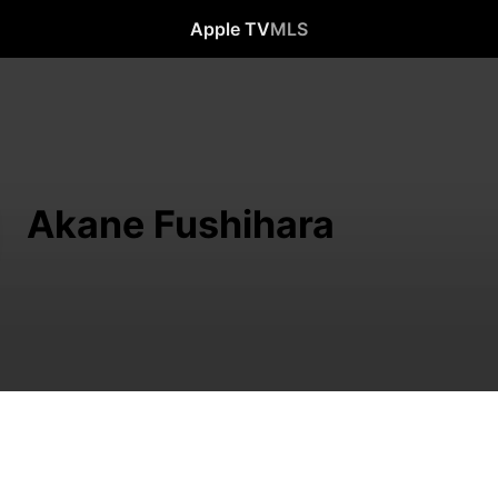
Apple TV
MLS
Akane Fushihara