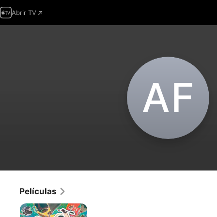
Abrir TV
A‌F
Películas
SPY
x