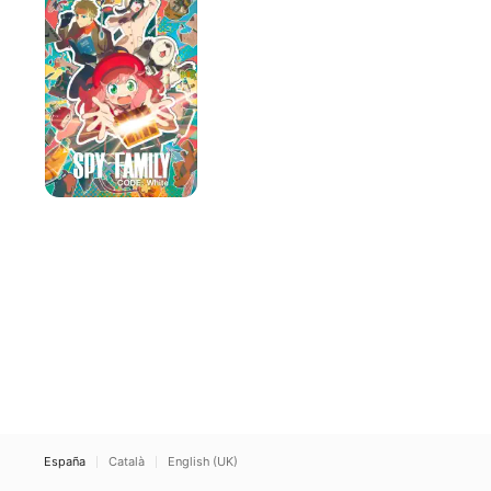
FAMILY:
Código
Blanco
España
Català
English (UK)