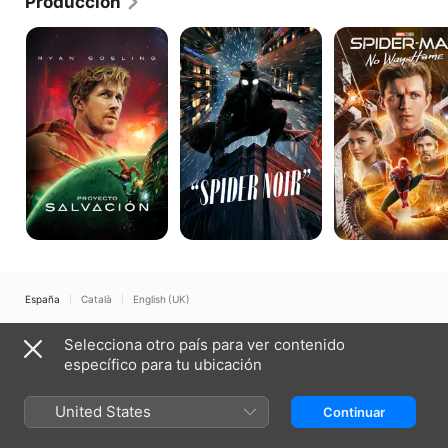
Producción
Proyecto
Spider-
Spider-
salvación
Noir
Man:
No
Way
Home
España
Català
English (UK)
Copyright © 2026
Apple Inc.
Todos los derechos reservados.
Selecciona otro país para ver contenido
Términos del servicio de internet
Apple TV y privacidad
específico para tu ubicación
Política de cookies
Soporte
United States
Continuar