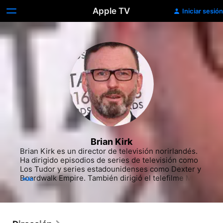
Apple TV
Iniciar sesión
Brian Kirk
Brian Kirk es un director de televisión norirlandés. 
Ha dirigido episodios de series de televisión como 
Los Tudor y series estadounidenses como Dexter y 
Boardwalk Empire. También dirigió el telefilme My 
más
Boy Jack, protagonizado por Daniel Radcliffe y 
basado en la obra del mismo nombre.