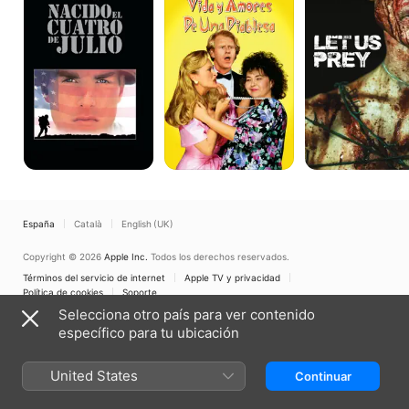
cuatro
amores
Prey
de
de
julio
una
diablesa
España
Català
English (UK)
Copyright © 2026
Apple Inc.
Todos los derechos reservados.
Términos del servicio de internet
Apple TV y privacidad
Política de cookies
Soporte
Selecciona otro país para ver contenido
específico para tu ubicación
United States
Continuar