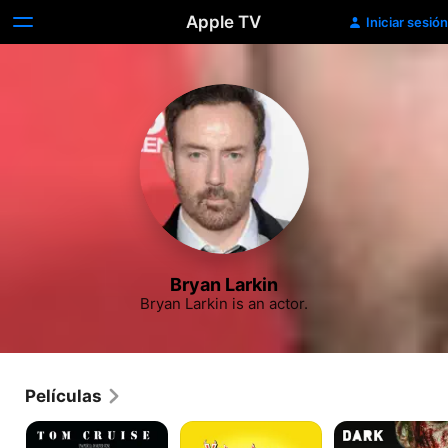
Apple TV
Iniciar sesión
Bryan Larkin
Bryan Larkin is an actor.
Películas
Nacido
Vida
Let
el
y
Us