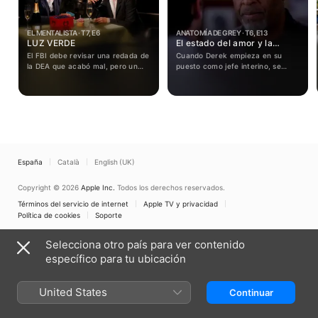
EL MENTALISTA · T7, E6
ANATOMÍA DE GREY · T6, E13
LUZ VERDE
El estado del amor y la
confianza
El FBI debe revisar una redada de
Cuando Derek empieza en su
la DEA que acabó mal, pero un
puesto como jefe interino, se
antiguo compañero de Abbott
enfrenta a una posible demanda
podría dar al traste no solo con la
porque una paciente de Bailey y
investigación, sino también con
Meredith se ha despertado en
su carrera.
medio de la operación. Teddy se
niega a trabajar con Cristina.
Arizona pone a prueba a Alex en
Pediatría. Mark evita hablar con
una destrozada Lexie.
España
Català
English (UK)
Copyright © 2026
Apple Inc.
Todos los derechos reservados.
Términos del servicio de internet
Apple TV y privacidad
Política de cookies
Soporte
Selecciona otro país para ver contenido
específico para tu ubicación
United States
Continuar