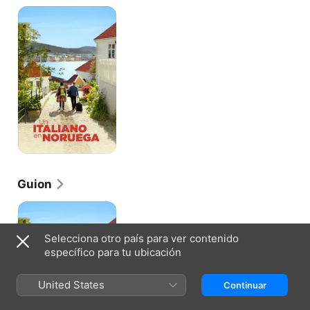
Un
italiano
en
Noruega
Guion
Un
italiano
en
Selecciona otro país para ver contenido
Noruega
específico para tu ubicación
United States
Continuar